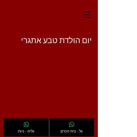
יום הולדת טבע אתגרי
גל - בית הכרם
גליה - ניות