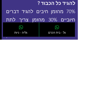
להגיד כל הכבוד ?
70% מהזמן חיבים להגיד דברים 
חיוביים 30% מהזמן צריך לתת 
ביקורת שתעזור לילדים להשתפר
גל - בית הכרם
גליה - ניות
.
רק ביקורת שלילית הורסת את 
הילדים אבל בדיוק באוטו המידה 
רק ביקורת חיובית הורסת לא פחות
.
אז בהצלחה בגידול ילדים בריאים 
חזקים ובטוחים בעצמם
אוהב המון גל ירדני - אקטיבי 
ספורט אתגרי לילדים