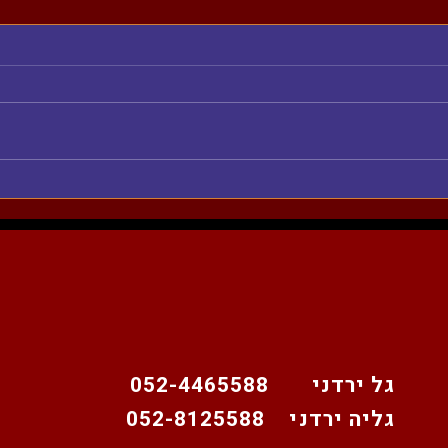
טיפים 
אימון ביתי עם ניקו
גל ירדני 052-4465588
גליה ירדני 052-8125588