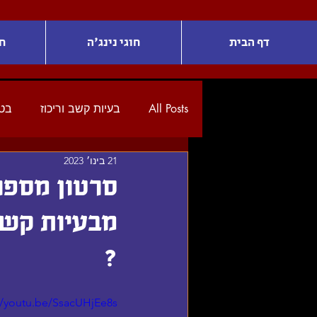
דף הבית
חוגי נינג'ה
ח
All Posts
בעיות קשב וריכוז
בטח
21 בינו׳ 2023
מבעיות קשב
?
//youtu.be/SsacUHjEe8s