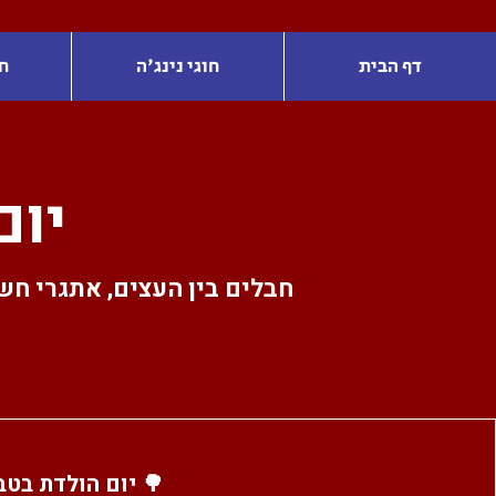
דף הבית
חוגי נינג'ה
ח
יום
חבלים בין העצים, אתגרי חש
🌳 יום הולדת בטבע –