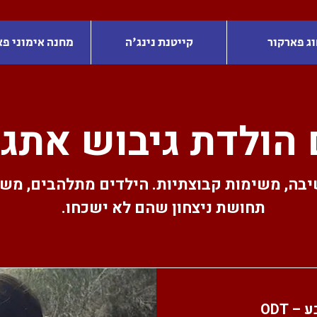
וג פארקור
קייטנת נינג'ה
מחנה אימוני פא
 הולדת גיבוש אתגר
יבה, משימות קבוצתיות. הילדים מתלהבים, משת
תחושת ניצחון שהם לא ישכחו.
 ODT