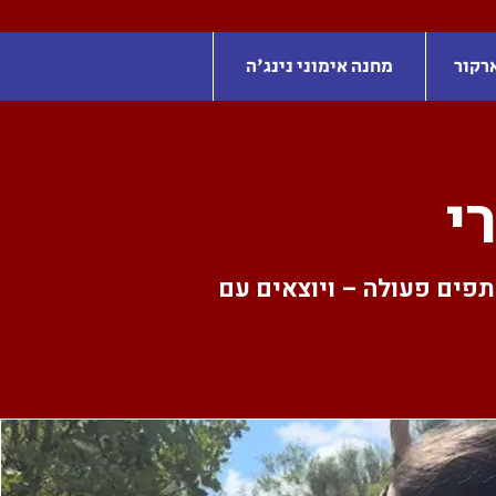
רקור
מחנה אימוני נינג'ה
י
פים פעולה – ויוצאים עם